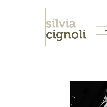
silvia
cignoli
h