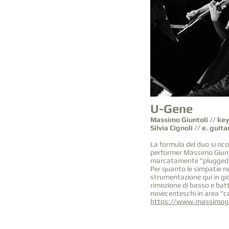
U-Gene
Massimo Giuntoli // ke
Silvia Cignoli // e. guita
La formula del duo si ri
performer
Massimo Giunt
marcatamente "plugged
Per quanto le simpatie ne
strumentazione qui in gio
rimozione di basso e batt
novecenteschi in area "c
https://www.massimogi